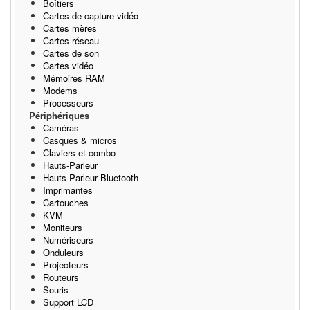
Boîtiers
Cartes de capture vidéo
Cartes mères
Cartes réseau
Cartes de son
Cartes vidéo
Mémoires RAM
Modems
Processeurs
Périphériques
Caméras
Casques & micros
Claviers et combo
Hauts-Parleur
Hauts-Parleur Bluetooth
Imprimantes
Cartouches
KVM
Moniteurs
Numériseurs
Onduleurs
Projecteurs
Routeurs
Souris
Support LCD