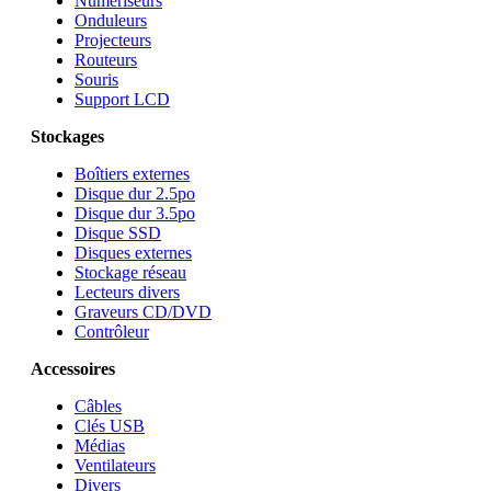
Numériseurs
Onduleurs
Projecteurs
Routeurs
Souris
Support LCD
Stockages
Boîtiers externes
Disque dur 2.5po
Disque dur 3.5po
Disque SSD
Disques externes
Stockage réseau
Lecteurs divers
Graveurs CD/DVD
Contrôleur
Accessoires
Câbles
Clés USB
Médias
Ventilateurs
Divers