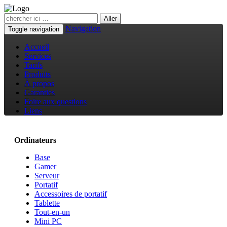
Navigation
Toggle navigation
Accueil
Services
Tarifs
Produits
À propos
Garanties
Foire aux questions
Liens
Ordinateurs
Base
Gamer
Serveur
Portatif
Accessoires de portatif
Tablette
Tout-en-un
Mini PC