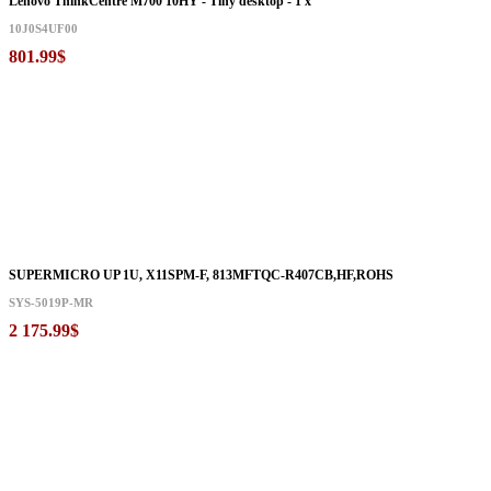
Lenovo ThinkCentre M700 10HY - Tiny desktop - 1 x
10J0S4UF00
801.99$
SUPERMICRO UP 1U, X11SPM-F, 813MFTQC-R407CB,HF,ROHS
SYS-5019P-MR
2 175.99$