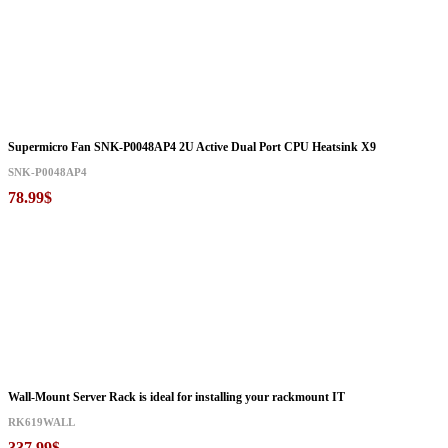
Supermicro Fan SNK-P0048AP4 2U Active Dual Port CPU Heatsink X9
SNK-P0048AP4
78.99$
Wall-Mount Server Rack is ideal for installing your rackmount IT
RK619WALL
337.99$