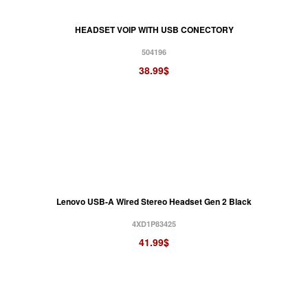
HEADSET VOIP WITH USB CONECTORY
504196
38.99$
Lenovo USB-A Wired Stereo Headset Gen 2 Black
4XD1P83425
41.99$