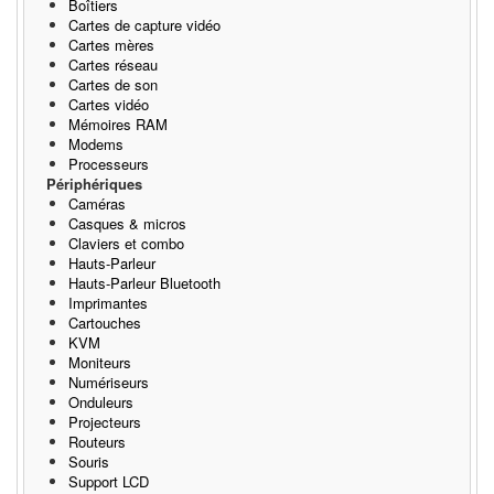
Boîtiers
Cartes de capture vidéo
Cartes mères
Cartes réseau
Cartes de son
Cartes vidéo
Mémoires RAM
Modems
Processeurs
Périphériques
Caméras
Casques & micros
Claviers et combo
Hauts-Parleur
Hauts-Parleur Bluetooth
Imprimantes
Cartouches
KVM
Moniteurs
Numériseurs
Onduleurs
Projecteurs
Routeurs
Souris
Support LCD