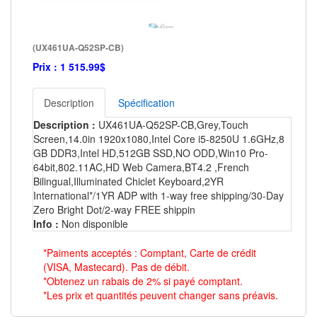
(UX461UA-Q52SP-CB)
Prix :
1 515.99$
Description
Spécification
Description :
UX461UA-Q52SP-CB,Grey,Touch
Screen,14.0in 1920x1080,Intel Core i5-8250U 1.6GHz,8
GB DDR3,Intel HD,512GB SSD,NO ODD,Win10 Pro-
64bit,802.11AC,HD Web Camera,BT4.2 ,French
Bilingual,Illuminated Chiclet Keyboard,2YR
International*/1YR ADP with 1-way free shipping/30-Day
Zero Bright Dot/2-way FREE shippin
Info :
Non disponible
*Paiments acceptés : Comptant, Carte de crédit
(VISA, Mastecard). Pas de débit.
*Obtenez un rabais de 2% si payé comptant.
*Les prix et quantités peuvent changer sans préavis.