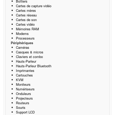
Boîtiers
Cartes de capture vidéo
Cartes mères
Cartes réseau
Cartes de son
Cartes vidéo
Mémoires RAM
Modems
Processeurs
Périphériques
Caméras
Casques & micros
Claviers et combo
Hauts-Parleur
Hauts-Parleur Bluetooth
Imprimantes
Cartouches
KVM
Moniteurs
Numériseurs
Onduleurs
Projecteurs
Routeurs
Souris
Support LCD