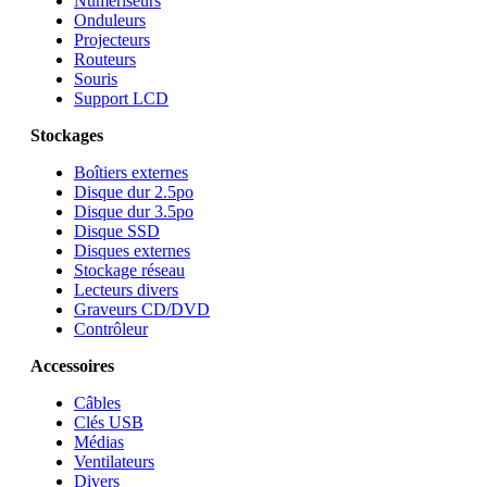
Numériseurs
Onduleurs
Projecteurs
Routeurs
Souris
Support LCD
Stockages
Boîtiers externes
Disque dur 2.5po
Disque dur 3.5po
Disque SSD
Disques externes
Stockage réseau
Lecteurs divers
Graveurs CD/DVD
Contrôleur
Accessoires
Câbles
Clés USB
Médias
Ventilateurs
Divers