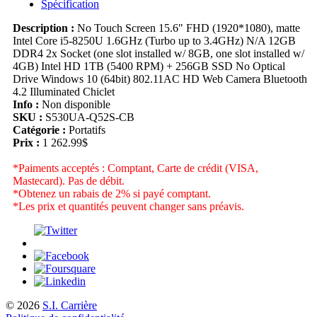
Spécification
Description :
No Touch Screen 15.6" FHD (1920*1080), matte
Intel Core i5-8250U 1.6GHz (Turbo up to 3.4GHz) N/A 12GB
DDR4 2x Socket (one slot installed w/ 8GB, one slot installed w/
4GB) Intel HD 1TB (5400 RPM) + 256GB SSD No Optical
Drive Windows 10 (64bit) 802.11AC HD Web Camera Bluetooth
4.2 Illuminated Chiclet
Info :
Non disponible
SKU :
S530UA-Q52S-CB
Catégorie :
Portatifs
Prix :
1 262.99$
*Paiments acceptés : Comptant, Carte de crédit (VISA,
Mastecard). Pas de débit.
*Obtenez un rabais de 2% si payé comptant.
*Les prix et quantités peuvent changer sans préavis.
© 2026
S.I. Carrière