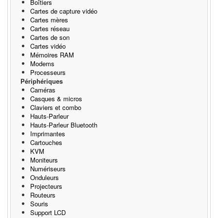
Boîtiers
Cartes de capture vidéo
Cartes mères
Cartes réseau
Cartes de son
Cartes vidéo
Mémoires RAM
Modems
Processeurs
Périphériques
Caméras
Casques & micros
Claviers et combo
Hauts-Parleur
Hauts-Parleur Bluetooth
Imprimantes
Cartouches
KVM
Moniteurs
Numériseurs
Onduleurs
Projecteurs
Routeurs
Souris
Support LCD