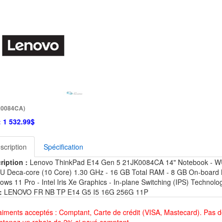
K0084CA)
:
1 532.99$
scription
Spécification
ription :
Lenovo ThinkPad E14 Gen 5 21JK0084CA 14" Notebook - WUXG
U Deca-core (10 Core) 1.30 GHz - 16 GB Total RAM - 8 GB On-board M
ws 11 Pro - Intel Iris Xe Graphics - In-plane Switching (IPS) Technolo
:
LENOVO FR NB TP E14 G5 I5 16G 256G 11P
aiments acceptés : Comptant, Carte de crédit (VISA, Mastecard). Pas d