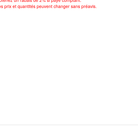
btenez un rabais de 2% si payé comptant.
es prix et quantités peuvent changer sans préavis.