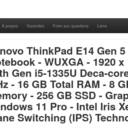
À propos
Garanties
Foire aux questions
Liens
novo ThinkPad E14 Gen 5
tebook - WUXGA - 1920 x 12
th Gen i5-1335U Deca-core
z - 16 GB Total RAM - 8 
mory - 256 GB SSD - Graphi
ndows 11 Pro - Intel Iris X
ane Switching (IPS) Techn