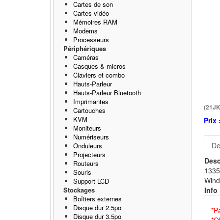
Cartes de son
Cartes vidéo
Mémoires RAM
Modems
Processeurs
Périphériques
Caméras
Casques & micros
Claviers et combo
Hauts-Parleur
Hauts-Parleur Bluetooth
Imprimantes
(21J
Cartouches
KVM
Prix 
Moniteurs
Numériseurs
De
Onduleurs
Projecteurs
Desc
Routeurs
1335
Souris
Windo
Support LCD
Stockages
Info 
Boîtiers externes
Disque dur 2.5po
*P
Disque dur 3.5po