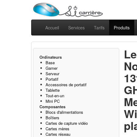
Accueil
Services
Tarifs
Produits
Le
Ordinateurs
No
Base
Gamer
13
Serveur
Portatif
Accessoires de portatif
GH
Tablette
Tout-en-un
Me
Mini PC
Composantes
Wi
Blocs d'alimentations
Boîtiers
pl
Cartes de capture vidéo
Cartes mères
Cartes réseau