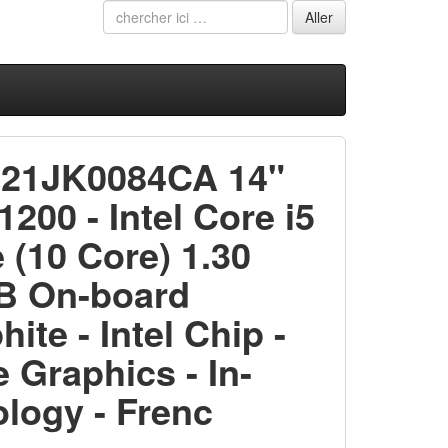
 21JK0084CA 14"
00 - Intel Core i5
 (10 Core) 1.30
GB On-board
te - Intel Chip -
e Graphics - In-
ology - Frenc