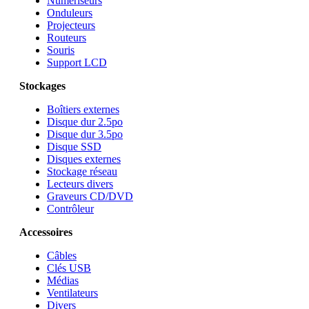
Numériseurs
Onduleurs
Projecteurs
Routeurs
Souris
Support LCD
Stockages
Boîtiers externes
Disque dur 2.5po
Disque dur 3.5po
Disque SSD
Disques externes
Stockage réseau
Lecteurs divers
Graveurs CD/DVD
Contrôleur
Accessoires
Câbles
Clés USB
Médias
Ventilateurs
Divers