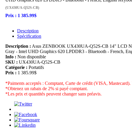
(UX430UA-Q52S-CB)
Prix :
1 385.99$
Description
Spécification
Description :
Asus ZENBOOK UX430UA-Q52S-CB 14" LCD Notebook 
Gray - Intel UHD Graphics 620 LPDDR3 - Bluetooth - French, En
Info :
Non disponible
SKU :
UX430UA-Q52S-CB
Catégorie :
Portatifs
Prix :
1 385.99$
*Paiments acceptés : Comptant, Carte de crédit (VISA, Mastecard). 
*Obtenez un rabais de 2% si payé comptant.
*Les prix et quantités peuvent changer sans préavis.