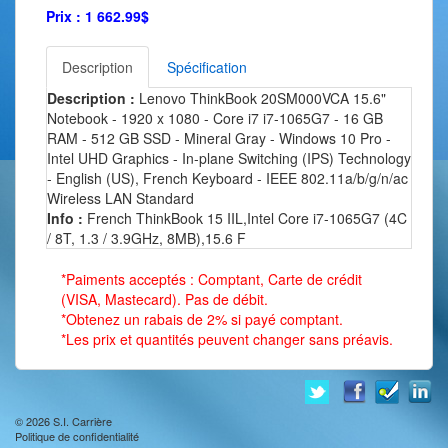
Prix :
1 662.99$
Description
Spécification
Description :
Lenovo ThinkBook 20SM000VCA 15.6"
Notebook - 1920 x 1080 - Core i7 i7-1065G7 - 16 GB
RAM - 512 GB SSD - Mineral Gray - Windows 10 Pro -
Intel UHD Graphics - In-plane Switching (IPS) Technology
- English (US), French Keyboard - IEEE 802.11a/b/g/n/ac
Wireless LAN Standard
Info :
French ThinkBook 15 IIL,Intel Core i7-1065G7 (4C
/ 8T, 1.3 / 3.9GHz, 8MB),15.6 F
*Paiments acceptés : Comptant, Carte de crédit
(VISA, Mastecard). Pas de débit.
*Obtenez un rabais de 2% si payé comptant.
*Les prix et quantités peuvent changer sans préavis.
© 2026
S.I. Carrière
Politique de confidentialité