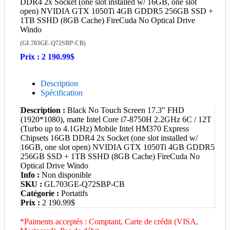
(GL703GE-Q72SBP-CB)
Prix :
2 190.99$
Description
Spécification
Description :
Black No Touch Screen 17.3" FHD
(1920*1080), matte Intel Core i7-8750H 2.2GHz 6C / 12T
(Turbo up to 4.1GHz) Mobile Intel HM370 Express
Chipsets 16GB DDR4 2x Socket (one slot installed w/
16GB, one slot open) NVIDIA GTX 1050Ti 4GB GDDR5
256GB SSD + 1TB SSHD (8GB Cache) FireCuda No
Optical Drive Windo
Info :
Non disponible
SKU :
GL703GE-Q72SBP-CB
Catégorie :
Portatifs
Prix :
2 190.99$
*Paiments acceptés : Comptant, Carte de crédit (VISA,