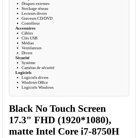
Disques externes
Stockage réseau
Lecteurs divers
Graveurs CD/DVD
Contrôleur
Accessoires
Câbles
Clés USB
Médias
Ventilateurs
Divers
Sécurité
Système
Caméras de sécurité
Logiciels
Logiciels divers
Windows Office
Logiciels Windows
Black No Touch Screen
17.3" FHD (1920*1080),
matte Intel Core i7-8750H