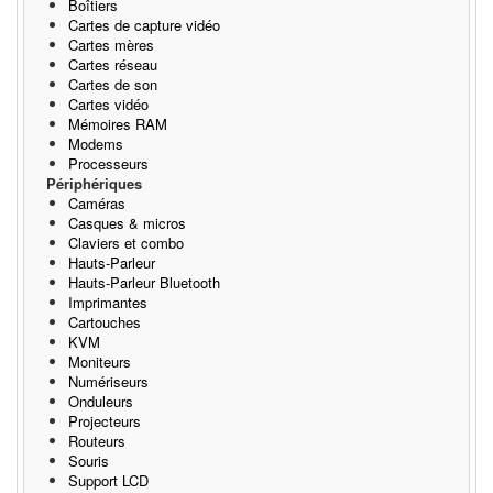
Boîtiers
Cartes de capture vidéo
Cartes mères
Cartes réseau
Cartes de son
Cartes vidéo
Mémoires RAM
Modems
Processeurs
Périphériques
Caméras
Casques & micros
Claviers et combo
Hauts-Parleur
Hauts-Parleur Bluetooth
Imprimantes
Cartouches
KVM
Moniteurs
Numériseurs
Onduleurs
Projecteurs
Routeurs
Souris
Support LCD