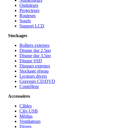
Numériseurs
Onduleurs
Projecteurs
Routeurs
Souris
Support LCD
Stockages
Boîtiers externes
Disque dur 2.5po
Disque dur 3.5po
Disque SSD
Disques externes
Stockage réseau
Lecteurs divers
Graveurs CD/DVD
Contrôleur
Accessoires
Câbles
Clés USB
Médias
Ventilateurs
Divers