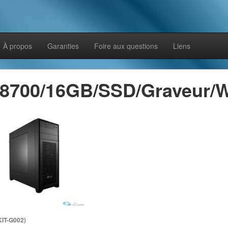
À propos
Garanties
Foire aux questions
Liens
-8700/16GB/SSD/Graveur
KIT-G002)