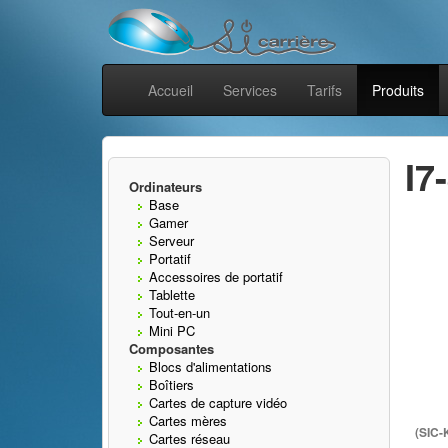
Accueil
Services
Tarifs
Produits
I7
Ordinateurs
Base
Gamer
Serveur
Portatif
Accessoires de portatif
Tablette
Tout-en-un
Mini PC
Composantes
Blocs d'alimentations
Boîtiers
Cartes de capture vidéo
Cartes mères
(SIC-
Cartes réseau