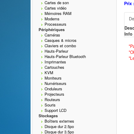
Cartes de son
Prix 
Cartes vidéo
Mémoires RAM
De
Modems
Processeurs
Desc
Périphériques
Info 
Caméras
Casques & micros
Claviers et combo
*P
Hauts-Parleur
*O
Hauts-Parleur Bluetooth
*L
Imprimantes
Cartouches
KVM
Moniteurs
Numériseurs
Onduleurs
Projecteurs
Routeurs
Souris
Support LCD
Stockages
Boîtiers externes
Disque dur 2.5po
Disque dur 3.5po