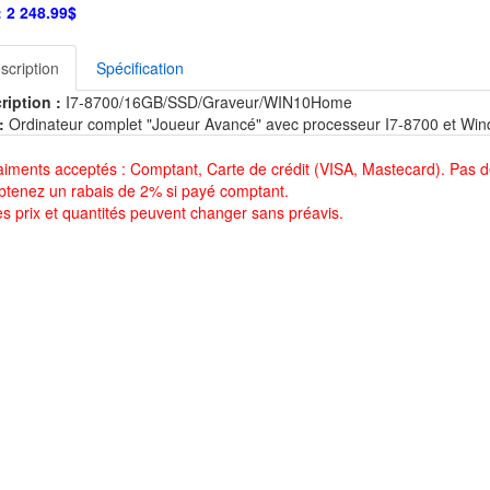
:
2 248.99
$
scription
Spécification
ription :
I7-8700/16GB/SSD/Graveur/WIN10Home
:
Ordinateur complet "Joueur Avancé" avec processeur I7-8700 et Win
aiments acceptés : Comptant, Carte de crédit (VISA, Mastecard). Pas d
btenez un rabais de 2% si payé comptant.
es prix et quantités peuvent changer sans préavis.