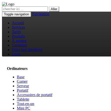
Navigation
Toggle navigation
Accueil
Services
Tarifs
Produits
À propos
Garanties
Foire aux questions
Liens
Ordinateurs
Base
Gamer
Serveur
Portatif
Accessoires de portatif
Tablette
Tout-en-un
Mini PC