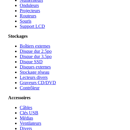
Numériseurs
Onduleurs
Projecteurs
Routeurs
Souris
Support LCD
Stockages
Boîtiers externes
Disque dur 2.5po
Disque dur 3.5po
Disque SSD
Disques externes
Stockage réseau
Lecteurs divers
Graveurs CD/DVD
Contrôleur
Accessoires
Câbles
Clés USB
Médias
Ventilateurs
Divers