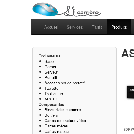
Accueil
Services
Tarifs
Produits
AS
Ordinateurs
Base
Gamer
Serveur
Portatif
Accessoires de portatif
Tablette
Tout-en-un
Mini PC
Composantes
Blocs d'alimentations
Boîtiers
Cartes de capture vidéo
Cartes mères
(DRW
Cartes réseau