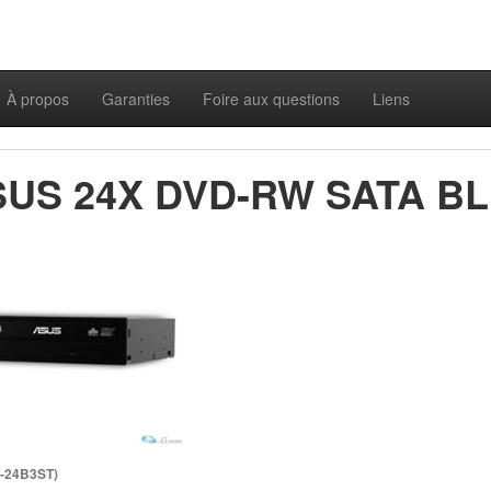
À propos
Garanties
Foire aux questions
Liens
US 24X DVD-RW SATA BL
-24B3ST)