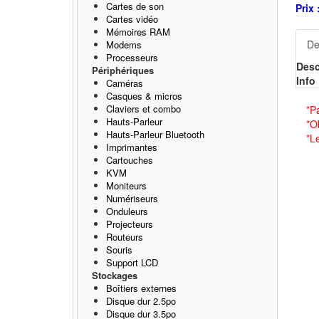
Cartes de son
Prix 
Cartes vidéo
Mémoires RAM
De
Modems
Processeurs
Desc
Périphériques
Info 
Caméras
Casques & micros
Claviers et combo
*P
Hauts-Parleur
*O
Hauts-Parleur Bluetooth
*L
Imprimantes
Cartouches
KVM
Moniteurs
Numériseurs
Onduleurs
Projecteurs
Routeurs
Souris
Support LCD
Stockages
Boîtiers externes
Disque dur 2.5po
Disque dur 3.5po