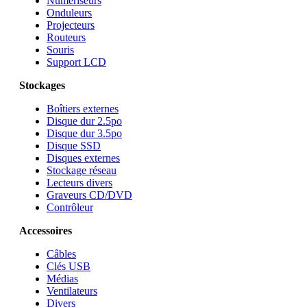
Numériseurs
Onduleurs
Projecteurs
Routeurs
Souris
Support LCD
Stockages
Boîtiers externes
Disque dur 2.5po
Disque dur 3.5po
Disque SSD
Disques externes
Stockage réseau
Lecteurs divers
Graveurs CD/DVD
Contrôleur
Accessoires
Câbles
Clés USB
Médias
Ventilateurs
Divers