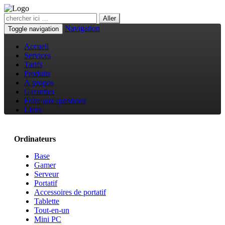
Navigation
Toggle navigation
Accueil
Services
Tarifs
Produits
À propos
Garanties
Foire aux questions
Liens
Ordinateurs
Base
Gamer
Serveur
Portatif
Accessoires de portatif
Tablette
Tout-en-un
Mini PC