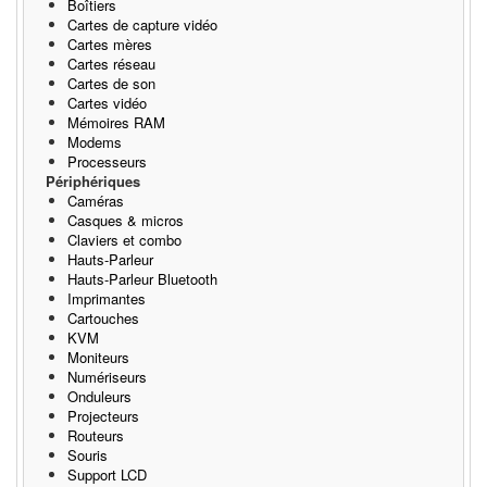
Boîtiers
Cartes de capture vidéo
Cartes mères
Cartes réseau
Cartes de son
Cartes vidéo
Mémoires RAM
Modems
Processeurs
Périphériques
Caméras
Casques & micros
Claviers et combo
Hauts-Parleur
Hauts-Parleur Bluetooth
Imprimantes
Cartouches
KVM
Moniteurs
Numériseurs
Onduleurs
Projecteurs
Routeurs
Souris
Support LCD