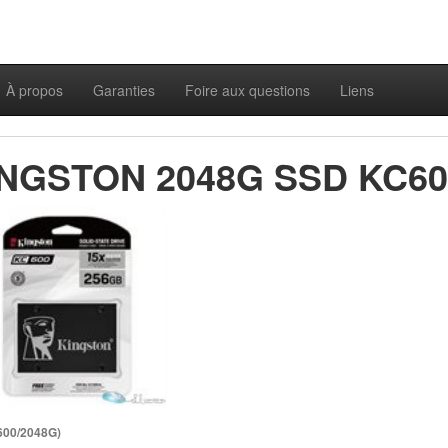
À propos
Garanties
Foire aux questions
Liens
NGSTON 2048G SSD KC600
600/2048G)