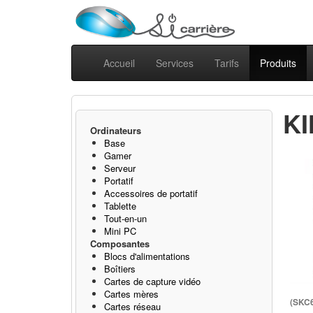
Accueil
Services
Tarifs
Produits
KI
Ordinateurs
Base
Gamer
Serveur
Portatif
Accessoires de portatif
Tablette
Tout-en-un
Mini PC
Composantes
Blocs d'alimentations
Boîtiers
Cartes de capture vidéo
Cartes mères
(SKC
Cartes réseau