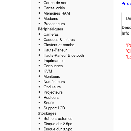
Cartes de son
Prix 
Cartes vidéo
Mémoires RAM
De
Modems
Processeurs
Desc
Périphériques
Info 
Caméras
Casques & micros
Claviers et combo
*P
Hauts-Parleur
*O
Hauts-Parleur Bluetooth
*L
Imprimantes
Cartouches
KVM
Moniteurs
Numériseurs
Onduleurs
Projecteurs
Routeurs
Souris
Support LCD
Stockages
Boîtiers externes
Disque dur 2.5po
Disque dur 3.5po