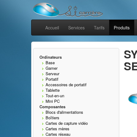
Accueil
Services
Tarifs
Produits
S
Ordinateurs
SE
Base
Gamer
Serveur
Portatif
Accessoires de portatif
Tablette
Tout-en-un
Mini PC
Composantes
Blocs d'alimentations
Boîtiers
Cartes de capture vidéo
Cartes mères
Cartes réseau