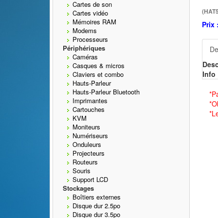
Cartes de son
(HAT5
Cartes vidéo
Mémoires RAM
Prix 
Modems
Processeurs
Périphériques
De
Caméras
Desc
Casques & micros
Info 
Claviers et combo
Hauts-Parleur
Hauts-Parleur Bluetooth
*P
Imprimantes
*O
Cartouches
*L
KVM
Moniteurs
Numériseurs
Onduleurs
Projecteurs
Routeurs
Souris
Support LCD
Stockages
Boîtiers externes
Disque dur 2.5po
Disque dur 3.5po