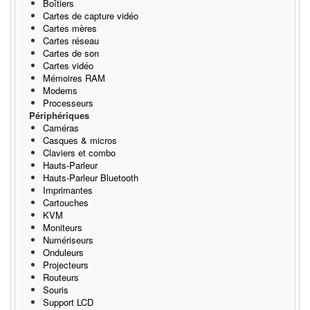
Boîtiers
Cartes de capture vidéo
Cartes mères
Cartes réseau
Cartes de son
Cartes vidéo
Mémoires RAM
Modems
Processeurs
Périphériques
Caméras
Casques & micros
Claviers et combo
Hauts-Parleur
Hauts-Parleur Bluetooth
Imprimantes
Cartouches
KVM
Moniteurs
Numériseurs
Onduleurs
Projecteurs
Routeurs
Souris
Support LCD