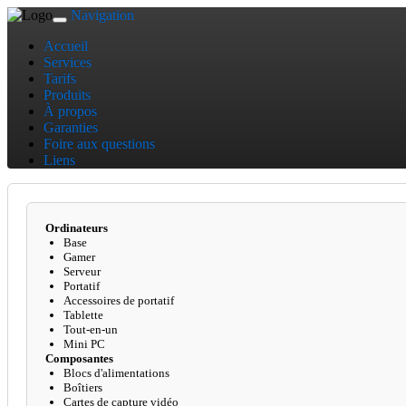
Navigation
Toggle
navigation
Accueil
Services
Tarifs
Produits
À propos
Garanties
Foire aux questions
Liens
Ordinateurs
Base
Gamer
Serveur
Portatif
Accessoires de portatif
Tablette
Tout-en-un
Mini PC
Composantes
Blocs d'alimentations
Boîtiers
Cartes de capture vidéo