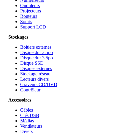
Numériseurs
Onduleurs
Projecteurs
Routeurs
Souris
Support LCD
Stockages
Boîtiers externes
Disque dur 2.5po
Disque dur 3.5po
Disque SSD
Disques externes
Stockage réseau
Lecteurs divers
Graveurs CD/DVD
Contrôleur
Accessoires
Câbles
Clés USB
Médias
Ventilateurs
Divers