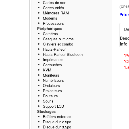
Cartes de son
(CP1
Cartes vidéo
Mémoires RAM
Prix 
Modems
Processeurs
Périphériques
De
Caméras
Desc
Casques & micros
Info 
Claviers et combo
Hauts-Parleur
Hauts-Parleur Bluetooth
*P
Imprimantes
*O
Cartouches
*L
KVM
Moniteurs
Numériseurs
Onduleurs
Projecteurs
Routeurs
Souris
Support LCD
Stockages
Boîtiers externes
Disque dur 2.5po
Disque dur 3.5po