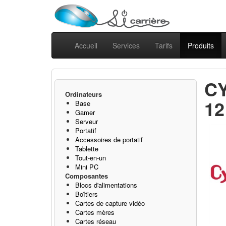
Accueil
Services
Tarifs
Produits
C
Ordinateurs
12
Base
Gamer
Serveur
Portatif
Accessoires de portatif
Tablette
Tout-en-un
Mini PC
Composantes
Blocs d'alimentations
Boîtiers
Cartes de capture vidéo
Cartes mères
Cartes réseau