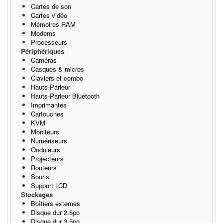
Cartes de son
Cartes vidéo
Mémoires RAM
Modems
Processeurs
Périphériques
Caméras
Casques & micros
Claviers et combo
Hauts-Parleur
Hauts-Parleur Bluetooth
Imprimantes
Cartouches
KVM
Moniteurs
Numériseurs
Onduleurs
Projecteurs
Routeurs
Souris
Support LCD
Stockages
Boîtiers externes
Disque dur 2.5po
Disque dur 3.5po