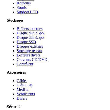
Routeurs
Souris
Support LCD
Stockages
Boîtiers externes
Disque dur 2.5po
Disque dur 3.5po
Disque SSD
Disques externes
Stockage réseau
Lecteurs divers
Graveurs CD/DVD
Contrôleur
Accessoires
Câbles
Clés USB
Médias
Ventilateurs
Divers
Sécurité