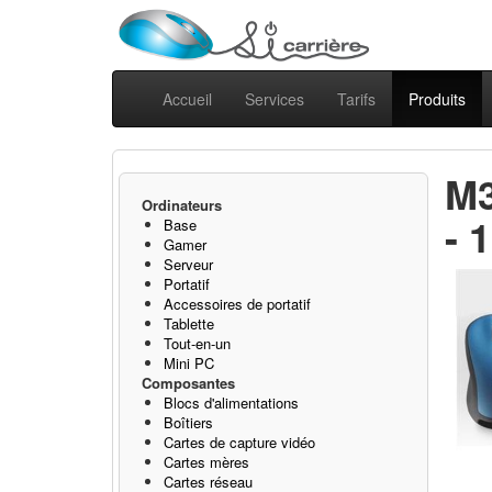
Accueil
Services
Tarifs
Produits
M3
Ordinateurs
- 
Base
Gamer
Serveur
Portatif
Accessoires de portatif
Tablette
Tout-en-un
Mini PC
Composantes
Blocs d'alimentations
Boîtiers
Cartes de capture vidéo
Cartes mères
Cartes réseau