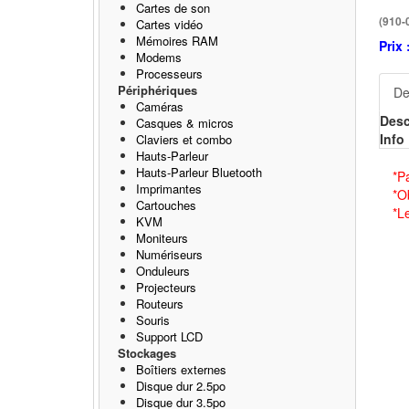
Cartes de son
(910-
Cartes vidéo
Mémoires RAM
Prix 
Modems
Processeurs
Périphériques
De
Caméras
Desc
Casques & micros
Info 
Claviers et combo
Hauts-Parleur
Hauts-Parleur Bluetooth
*P
Imprimantes
*O
Cartouches
*L
KVM
Moniteurs
Numériseurs
Onduleurs
Projecteurs
Routeurs
Souris
Support LCD
Stockages
Boîtiers externes
Disque dur 2.5po
Disque dur 3.5po