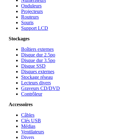
Numériseurs
Onduleurs
Projecteurs
Routeurs
Souris
Support LCD
Stockages
Boîtiers externes
Disque dur 2.5po
Disque dur 3.5po
Disque SSD
Disques externes
Stockage réseau
Lecteurs divers
Graveurs CD/DVD
Contrôleur
Accessoires
Câbles
Clés USB
Médias
Ventilateurs
Divers