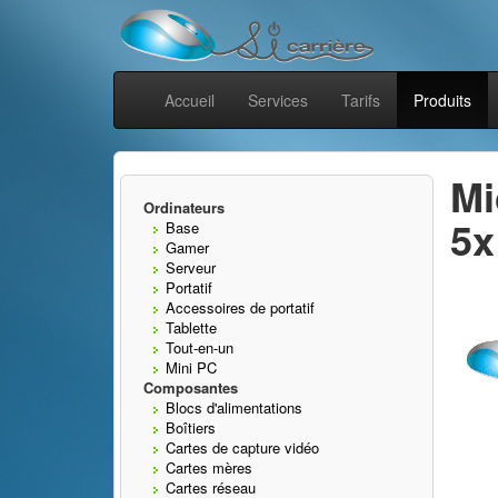
Accueil
Services
Tarifs
Produits
Mi
Ordinateurs
5x
Base
Gamer
Serveur
Portatif
Accessoires de portatif
Tablette
Tout-en-un
Mini PC
Composantes
Blocs d'alimentations
Boîtiers
Cartes de capture vidéo
Cartes mères
Cartes réseau