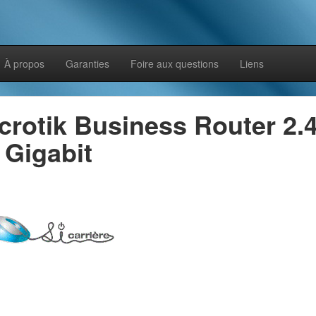
À propos
Garanties
Foire aux questions
Liens
crotik Business Router 2.
 Gigabit