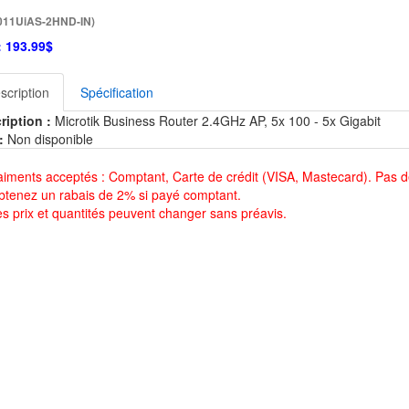
011UiAS-2HND-IN)
:
193.99$
scription
Spécification
ription :
Microtik Business Router 2.4GHz AP, 5x 100 - 5x Gigabit
:
Non disponible
aiments acceptés : Comptant, Carte de crédit (VISA, Mastecard). Pas d
btenez un rabais de 2% si payé comptant.
es prix et quantités peuvent changer sans préavis.