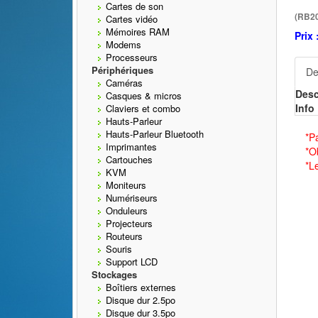
Cartes de son
(RB2
Cartes vidéo
Mémoires RAM
Prix 
Modems
Processeurs
Périphériques
De
Caméras
Desc
Casques & micros
Info 
Claviers et combo
Hauts-Parleur
Hauts-Parleur Bluetooth
*P
Imprimantes
*O
Cartouches
*L
KVM
Moniteurs
Numériseurs
Onduleurs
Projecteurs
Routeurs
Souris
Support LCD
Stockages
Boîtiers externes
Disque dur 2.5po
Disque dur 3.5po