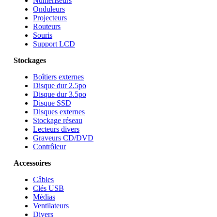
Numériseurs
Onduleurs
Projecteurs
Routeurs
Souris
Support LCD
Stockages
Boîtiers externes
Disque dur 2.5po
Disque dur 3.5po
Disque SSD
Disques externes
Stockage réseau
Lecteurs divers
Graveurs CD/DVD
Contrôleur
Accessoires
Câbles
Clés USB
Médias
Ventilateurs
Divers