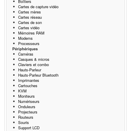
Boîtiers
Cartes de capture vidéo
Cartes mères
Cartes réseau
Cartes de son
Cartes vidéo
Mémoires RAM
Modems
Processeurs
Périphériques
Caméras
Casques & micros
Claviers et combo
Hauts-Parleur
Hauts-Parleur Bluetooth
Imprimantes
Cartouches
KVM
Moniteurs
Numériseurs
Onduleurs
Projecteurs
Routeurs
Souris
Support LCD