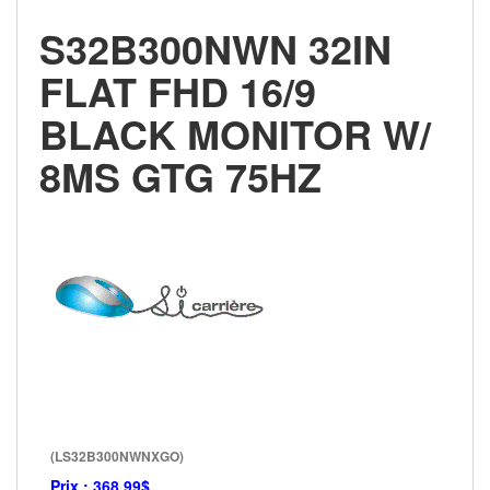
S32B300NWN 32IN
FLAT FHD 16/9
BLACK MONITOR W/
8MS GTG 75HZ
(LS32B300NWNXGO)
Prix :
368.99$