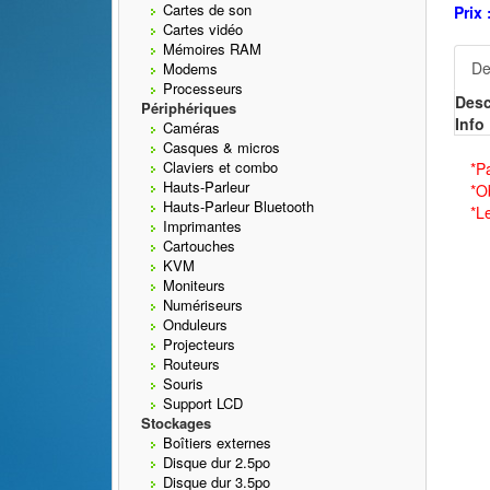
Cartes de son
Prix 
Cartes vidéo
Mémoires RAM
De
Modems
Processeurs
Desc
Périphériques
Info 
Caméras
Casques & micros
Claviers et combo
*P
Hauts-Parleur
*O
Hauts-Parleur Bluetooth
*L
Imprimantes
Cartouches
KVM
Moniteurs
Numériseurs
Onduleurs
Projecteurs
Routeurs
Souris
Support LCD
Stockages
Boîtiers externes
Disque dur 2.5po
Disque dur 3.5po