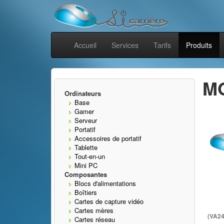
Accueil
Services
Tarifs
Produits
MO
Ordinateurs
Base
Gamer
Serveur
Portatif
Accessoires de portatif
Tablette
Tout-en-un
Mini PC
Composantes
Blocs d'alimentations
Boîtiers
Cartes de capture vidéo
Cartes mères
(VA2
Cartes réseau