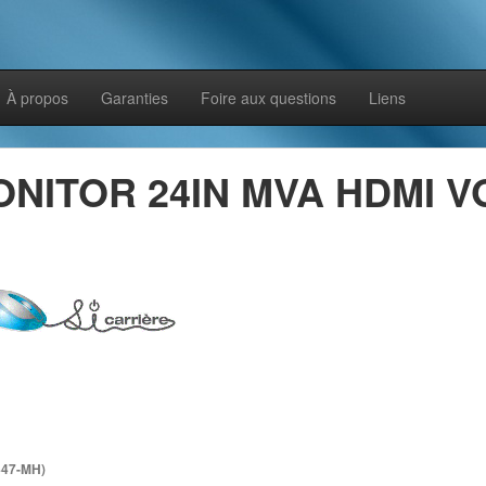
À propos
Garanties
Foire aux questions
Liens
NITOR 24IN MVA HDMI V
447-MH)