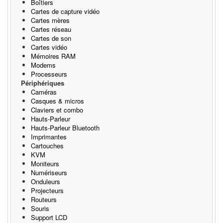
Boîtiers
Cartes de capture vidéo
Cartes mères
Cartes réseau
Cartes de son
Cartes vidéo
Mémoires RAM
Modems
Processeurs
Périphériques
Caméras
Casques & micros
Claviers et combo
Hauts-Parleur
Hauts-Parleur Bluetooth
Imprimantes
Cartouches
KVM
Moniteurs
Numériseurs
Onduleurs
Projecteurs
Routeurs
Souris
Support LCD