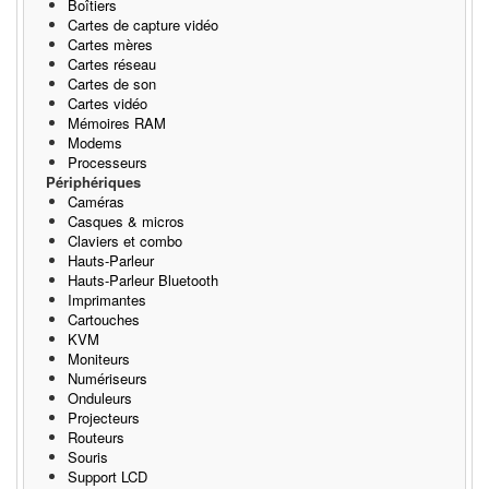
Boîtiers
Cartes de capture vidéo
Cartes mères
Cartes réseau
Cartes de son
Cartes vidéo
Mémoires RAM
Modems
Processeurs
Périphériques
Caméras
Casques & micros
Claviers et combo
Hauts-Parleur
Hauts-Parleur Bluetooth
Imprimantes
Cartouches
KVM
Moniteurs
Numériseurs
Onduleurs
Projecteurs
Routeurs
Souris
Support LCD