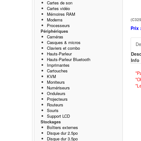
Cartes de son
Cartes vidéo
Mémoires RAM
Modems
(C325
Processeurs
Prix 
Périphériques
Caméras
Casques & micros
De
Claviers et combo
Hauts-Parleur
Desc
Hauts-Parleur Bluetooth
Info 
Imprimantes
Cartouches
*P
KVM
*O
Moniteurs
*L
Numériseurs
Onduleurs
Projecteurs
Routeurs
Souris
Support LCD
Stockages
Boîtiers externes
Disque dur 2.5po
Disque dur 3.5po