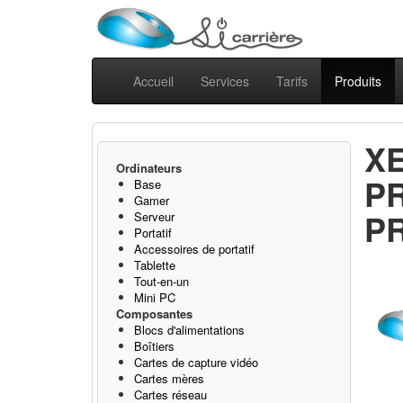
Accueil
Services
Tarifs
Produits
X
Ordinateurs
PR
Base
Gamer
PR
Serveur
Portatif
Accessoires de portatif
Tablette
Tout-en-un
Mini PC
Composantes
Blocs d'alimentations
Boîtiers
Cartes de capture vidéo
Cartes mères
Cartes réseau