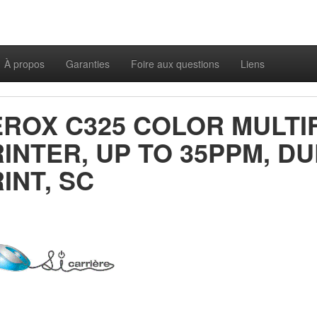
À propos
Garanties
Foire aux questions
Liens
EROX C325 COLOR MULTI
INTER, UP TO 35PPM, D
INT, SC