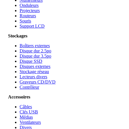
Numériseurs
Onduleurs
Projecteurs
Routeurs
Souris
Support LCD
Stockages
Boîtiers externes
Disque dur 2.5po
Disque dur 3.5po
Disque SSD
Disques externes
Stockage réseau
Lecteurs divers
Graveurs CD/DVD
Contrôleur
Accessoires
Câbles
Clés USB
Médias
Ventilateurs
Divers