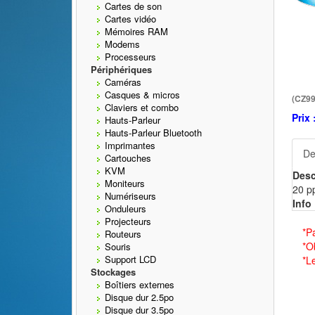
Cartes de son
Cartes vidéo
Mémoires RAM
Modems
Processeurs
Périphériques
Caméras
Casques & micros
(CZ9
Claviers et combo
Prix 
Hauts-Parleur
Hauts-Parleur Bluetooth
Imprimantes
De
Cartouches
KVM
Desc
Moniteurs
20 pp
Numériseurs
Info 
Onduleurs
Projecteurs
*P
Routeurs
*O
Souris
Support LCD
*L
Stockages
Boîtiers externes
Disque dur 2.5po
Disque dur 3.5po