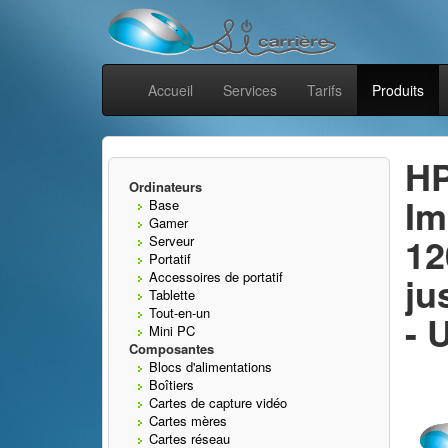
Accueil
Services
Tarifs
Produits
HP
Ordinateurs
Im
Base
Gamer
12
Serveur
Portatif
Accessoires de portatif
ju
Tablette
Tout-en-un
- 
Mini PC
Composantes
Blocs d'alimentations
Boîtiers
Cartes de capture vidéo
Cartes mères
Cartes réseau