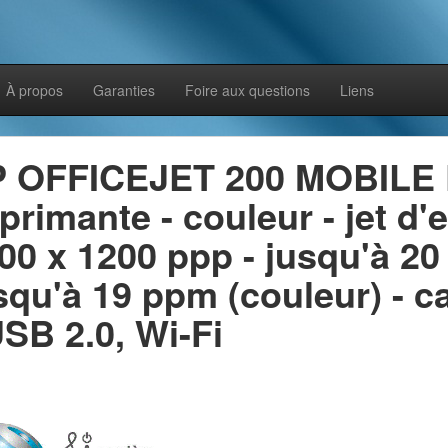
À propos
Garanties
Foire aux questions
Liens
 OFFICEJET 200 MOBILE 
primante - couleur - jet d'
00 x 1200 ppp - jusqu'à 2
squ'à 19 ppm (couleur) - ca
USB 2.0, Wi-Fi