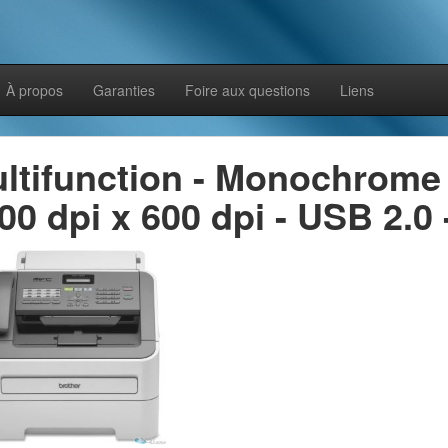
À propos
Garanties
Foire aux questions
Liens
ltifunction - Monochrome 
00 dpi x 600 dpi - USB 2.0 