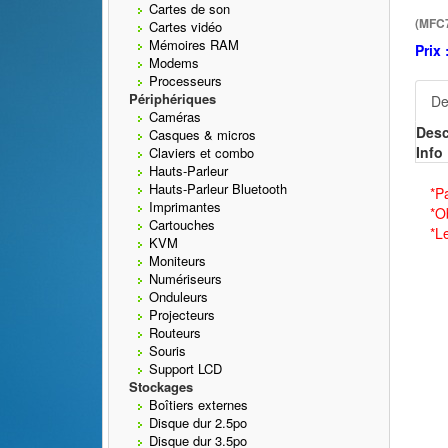
Cartes de son
(MFC
Cartes vidéo
Mémoires RAM
Prix 
Modems
Processeurs
Périphériques
De
Caméras
Desc
Casques & micros
Info 
Claviers et combo
Hauts-Parleur
Hauts-Parleur Bluetooth
*P
Imprimantes
*O
Cartouches
*L
KVM
Moniteurs
Numériseurs
Onduleurs
Projecteurs
Routeurs
Souris
Support LCD
Stockages
Boîtiers externes
Disque dur 2.5po
Disque dur 3.5po