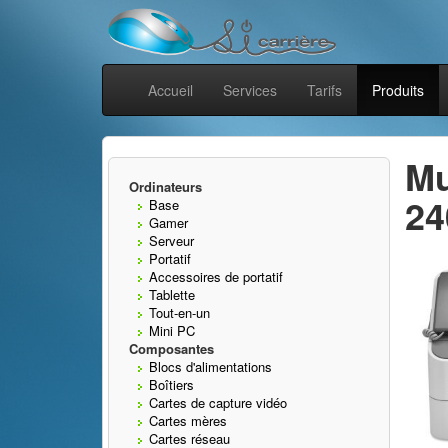
Accueil
Services
Tarifs
Produits
Mu
Ordinateurs
24
Base
Gamer
Serveur
Portatif
Accessoires de portatif
Tablette
Tout-en-un
Mini PC
Composantes
Blocs d'alimentations
Boîtiers
Cartes de capture vidéo
Cartes mères
Cartes réseau