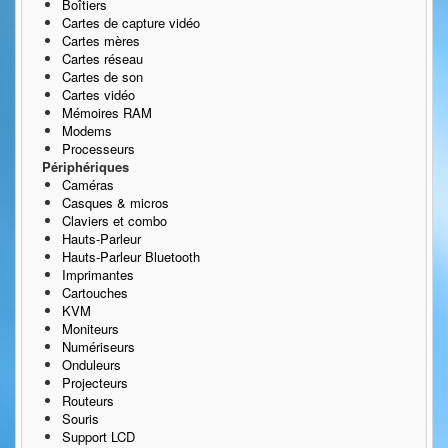
Boîtiers
Cartes de capture vidéo
Cartes mères
Cartes réseau
Cartes de son
Cartes vidéo
Mémoires RAM
Modems
Processeurs
Périphériques
Caméras
Casques & micros
Claviers et combo
Hauts-Parleur
Hauts-Parleur Bluetooth
Imprimantes
Cartouches
KVM
Moniteurs
Numériseurs
Onduleurs
Projecteurs
Routeurs
Souris
Support LCD