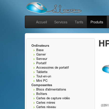
Accueil
Services
Tarifs
Produits
HP
Ordinateurs
Base
Gamer
Serveur
Portatif
Accessoires de portatif
Tablette
Tout-en-un
Mini PC
Composantes
Blocs d'alimentations
Boîtiers
Cartes de capture vidéo
Cartes mères
(2Z6
Cartes réseau