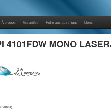
À propos
Garanties
Foire aux questions
Liens
I 4101FDW MONO LASERJ
19F#BGJ)