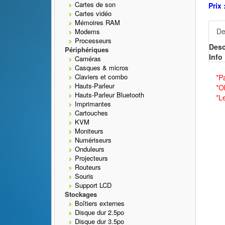
Cartes de son
Prix 
Cartes vidéo
Mémoires RAM
De
Modems
Processeurs
Desc
Périphériques
Info 
Caméras
Casques & micros
Claviers et combo
*P
Hauts-Parleur
*O
Hauts-Parleur Bluetooth
*L
Imprimantes
Cartouches
KVM
Moniteurs
Numériseurs
Onduleurs
Projecteurs
Routeurs
Souris
Support LCD
Stockages
Boîtiers externes
Disque dur 2.5po
Disque dur 3.5po