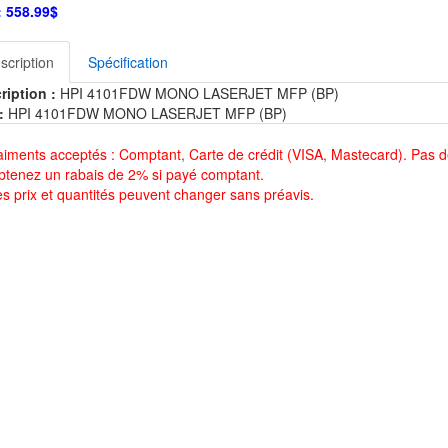
:
558.99$
scription
Spécification
ription :
HPI 4101FDW MONO LASERJET MFP (BP)
:
HPI 4101FDW MONO LASERJET MFP (BP)
aiments acceptés : Comptant, Carte de crédit (VISA, Mastecard). Pas d
btenez un rabais de 2% si payé comptant.
es prix et quantités peuvent changer sans préavis.