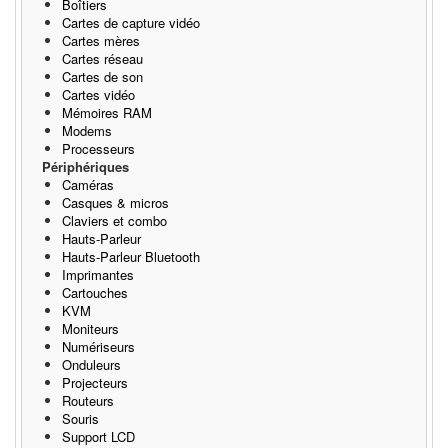
Boîtiers
Cartes de capture vidéo
Cartes mères
Cartes réseau
Cartes de son
Cartes vidéo
Mémoires RAM
Modems
Processeurs
Périphériques
Caméras
Casques & micros
Claviers et combo
Hauts-Parleur
Hauts-Parleur Bluetooth
Imprimantes
Cartouches
KVM
Moniteurs
Numériseurs
Onduleurs
Projecteurs
Routeurs
Souris
Support LCD