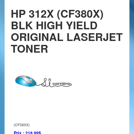
HP 312X (CF380X)
BLK HIGH YIELD
ORIGINAL LASERJET
TONER
(CF380X)
Prix :
218.99$