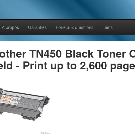
À propos
Garanties
Foire aux questions
Liens
other TN450 Black Toner C
eld - Print up to 2,600 page