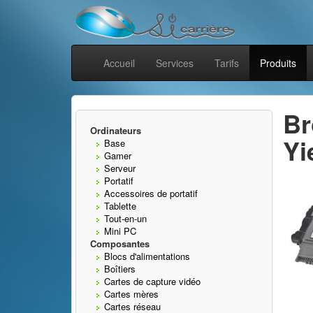
Accueil
Services
Tarifs
Produits
Br
Ordinateurs
Yi
Base
Gamer
Serveur
Portatif
Accessoires de portatif
Tablette
Tout-en-un
Mini PC
Composantes
Blocs d'alimentations
Boîtiers
Cartes de capture vidéo
Cartes mères
Cartes réseau