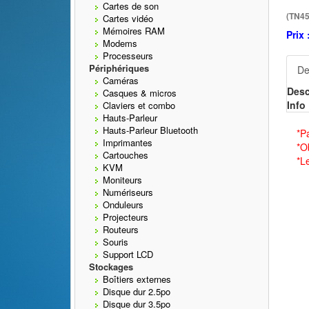
Cartes de son
(TN45
Cartes vidéo
Mémoires RAM
Prix 
Modems
Processeurs
Périphériques
De
Caméras
Desc
Casques & micros
Info 
Claviers et combo
Hauts-Parleur
Hauts-Parleur Bluetooth
*P
Imprimantes
*O
Cartouches
*L
KVM
Moniteurs
Numériseurs
Onduleurs
Projecteurs
Routeurs
Souris
Support LCD
Stockages
Boîtiers externes
Disque dur 2.5po
Disque dur 3.5po