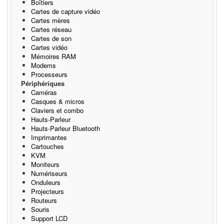
Boîtiers
Cartes de capture vidéo
Cartes mères
Cartes réseau
Cartes de son
Cartes vidéo
Mémoires RAM
Modems
Processeurs
Périphériques
Caméras
Casques & micros
Claviers et combo
Hauts-Parleur
Hauts-Parleur Bluetooth
Imprimantes
Cartouches
KVM
Moniteurs
Numériseurs
Onduleurs
Projecteurs
Routeurs
Souris
Support LCD