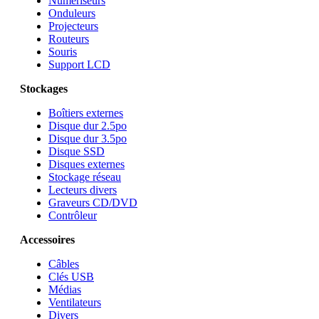
Numériseurs
Onduleurs
Projecteurs
Routeurs
Souris
Support LCD
Stockages
Boîtiers externes
Disque dur 2.5po
Disque dur 3.5po
Disque SSD
Disques externes
Stockage réseau
Lecteurs divers
Graveurs CD/DVD
Contrôleur
Accessoires
Câbles
Clés USB
Médias
Ventilateurs
Divers