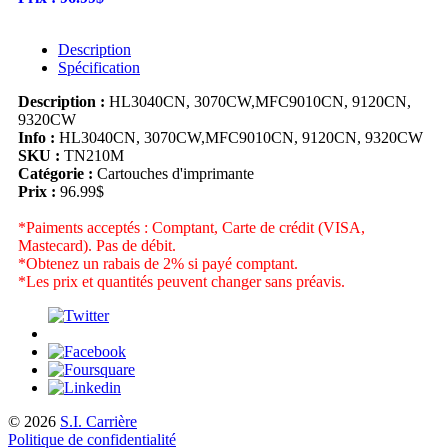
Description
Spécification
Description :
HL3040CN, 3070CW,MFC9010CN, 9120CN,
9320CW
Info :
HL3040CN, 3070CW,MFC9010CN, 9120CN, 9320CW
SKU :
TN210M
Catégorie :
Cartouches d'imprimante
Prix :
96.99$
*Paiments acceptés : Comptant, Carte de crédit (VISA,
Mastecard). Pas de débit.
*Obtenez un rabais de 2% si payé comptant.
*Les prix et quantités peuvent changer sans préavis.
© 2026
S.I. Carrière
Politique de confidentialité