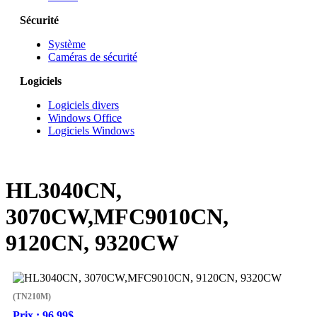
Sécurité
Système
Caméras de sécurité
Logiciels
Logiciels divers
Windows Office
Logiciels Windows
HL3040CN,
3070CW,MFC9010CN,
9120CN, 9320CW
(TN210M)
Prix :
96.99$