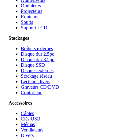
Numériseurs
Onduleurs
Projecteurs
Routeurs
Souris
Support LCD
Stockages
Boîtiers externes
Disque dur 2.5po
Disque dur 3.5po
Disque SSD
Disques externes
Stockage réseau
Lecteurs divers
Graveurs CD/DVD
Contrôleur
Accessoires
Câbles
Clés USB
Médias
Ventilateurs
Divers