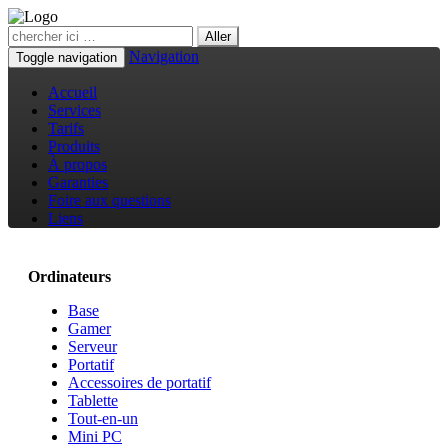
Navigation
Toggle navigation
Accueil
Services
Tarifs
Produits
À propos
Garanties
Foire aux questions
Liens
Ordinateurs
Base
Gamer
Serveur
Portatif
Accessoires de portatif
Tablette
Tout-en-un
Mini PC