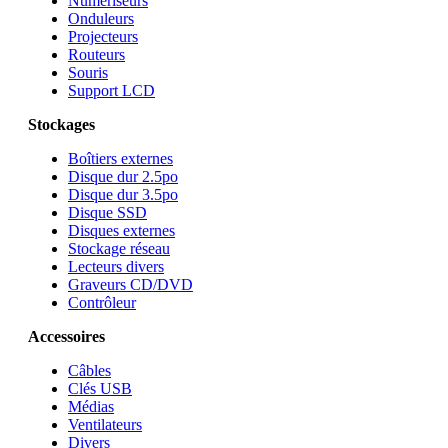
Numériseurs
Onduleurs
Projecteurs
Routeurs
Souris
Support LCD
Stockages
Boîtiers externes
Disque dur 2.5po
Disque dur 3.5po
Disque SSD
Disques externes
Stockage réseau
Lecteurs divers
Graveurs CD/DVD
Contrôleur
Accessoires
Câbles
Clés USB
Médias
Ventilateurs
Divers