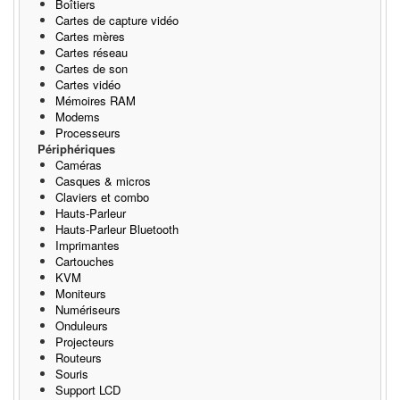
Boîtiers
Cartes de capture vidéo
Cartes mères
Cartes réseau
Cartes de son
Cartes vidéo
Mémoires RAM
Modems
Processeurs
Périphériques
Caméras
Casques & micros
Claviers et combo
Hauts-Parleur
Hauts-Parleur Bluetooth
Imprimantes
Cartouches
KVM
Moniteurs
Numériseurs
Onduleurs
Projecteurs
Routeurs
Souris
Support LCD