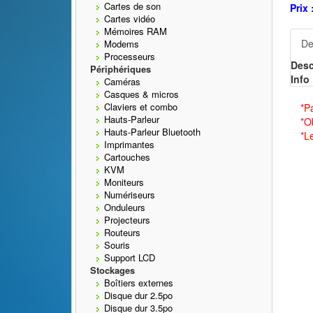
Cartes de son
Prix 
Cartes vidéo
Mémoires RAM
De
Modems
Processeurs
Desc
Périphériques
Info 
Caméras
Casques & micros
Claviers et combo
*P
Hauts-Parleur
*O
Hauts-Parleur Bluetooth
*L
Imprimantes
Cartouches
KVM
Moniteurs
Numériseurs
Onduleurs
Projecteurs
Routeurs
Souris
Support LCD
Stockages
Boîtiers externes
Disque dur 2.5po
Disque dur 3.5po