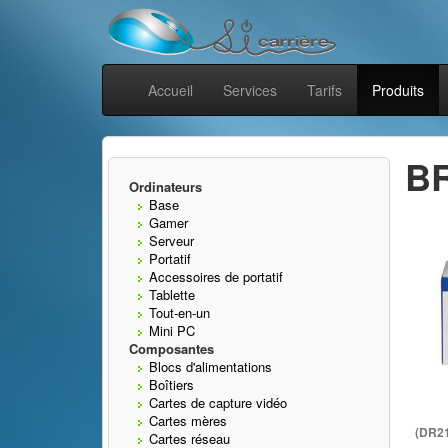
Accueil
Services
Tarifs
Produits
B
Ordinateurs
Base
Gamer
Serveur
Portatif
Accessoires de portatif
Tablette
Tout-en-un
Mini PC
Composantes
Blocs d'alimentations
Boîtiers
Cartes de capture vidéo
Cartes mères
(DR2
Cartes réseau